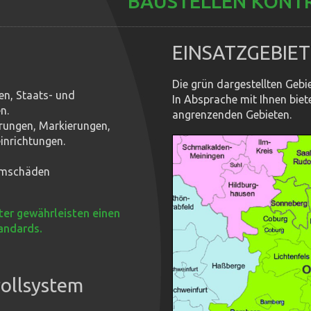
BAUSTELLEN KONTR
EINSATZGEBIET
Die grün dargestellten Gebi
n, Staats- und
In Absprache mit Ihnen biet
n.
angrenzenden Gebieten.
rungen, Markierungen,
inrichtungen.
urmschäden
ter gewährleisten einen
andards.
ollsystem